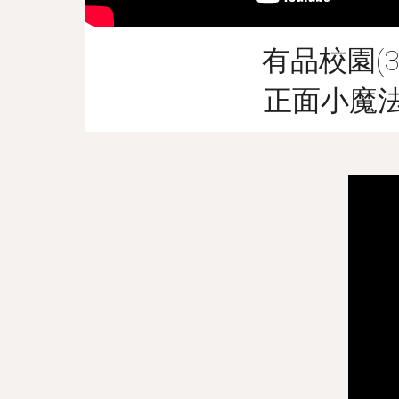
有品校園(3
正面小魔