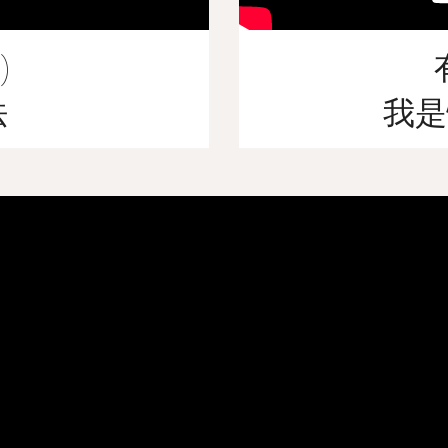
)
法
我是