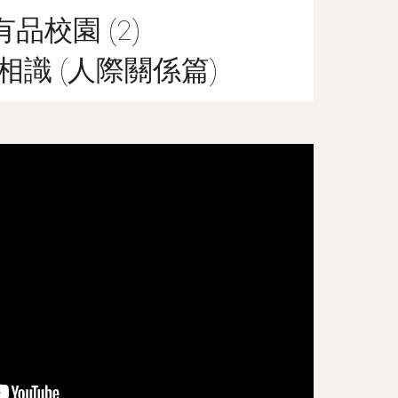
有品校園 (2)
相識 (人際關係篇)