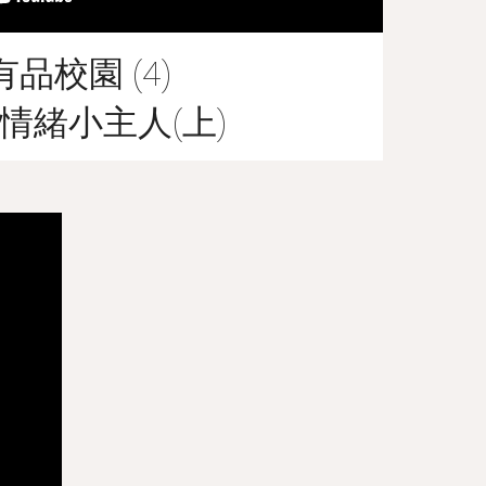
有品校園 (4)
情緒小主人(上)