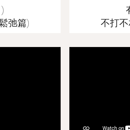
)
鬆弛篇)
不打不